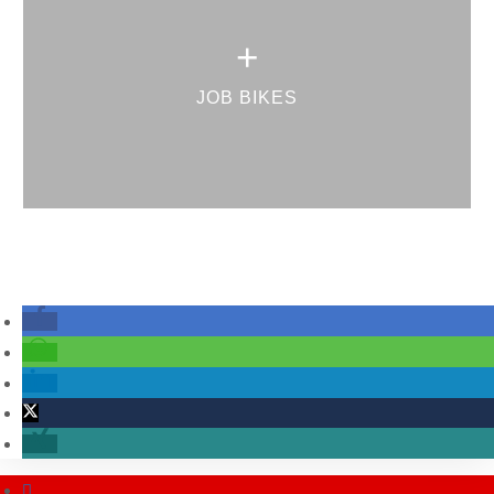
+
JOB BIKES
TH. ZINK GmbH Fenster und Türen, ihr Partner für
Kunststofffenster, Haustüren, Haustürfüllungen und Rollläden.